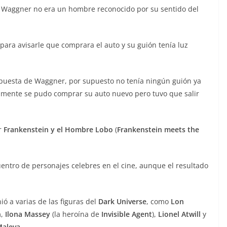
e Waggner no era un hombre reconocido por su sentido del
ara avisarle que comprara el auto y su guión tenía luz
spuesta de Waggner, por supuesto no tenía ningún guión ya
almente se pudo comprar su auto nuevo pero tuvo que salir
ar
Frankenstein y el Hombre Lobo
(
Frankenstein meets the
uentro de personajes celebres en el cine, aunque el resultado
ó a varias de las figuras del
Dark Universe
, como
Lon
n
,
Ilona Massey
(la heroína de
Invisible Agent
),
Lionel Atwill
y
aleva
.