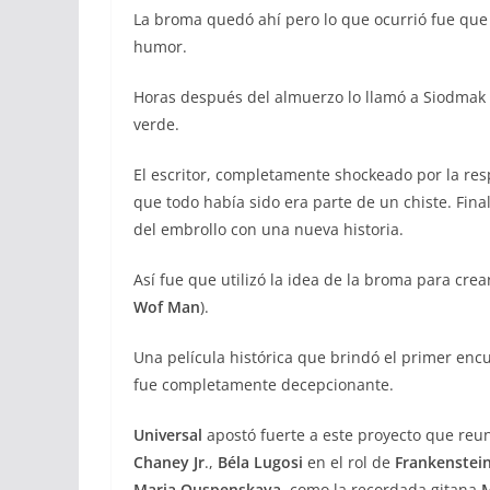
La broma quedó ahí pero lo que ocurrió fue qu
humor.
Horas después del almuerzo lo llamó a Siodmak p
verde.
El escritor, completamente shockeado por la re
que todo había sido era parte de un chiste. Fin
del embrollo con una nueva historia.
Así fue que utilizó la idea de la broma para cre
Wof Man
).
Una película histórica que brindó el primer enc
fue completamente decepcionante.
Universal
apostó fuerte a este proyecto que reuni
Chaney Jr
.,
Béla Lugosi
en el rol de
Frankenstei
Maria Ouspenskaya
, como la recordada gitana
M