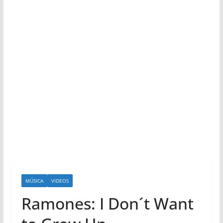
MÚSICA
VIDEOS
Ramones: I Don´t Want