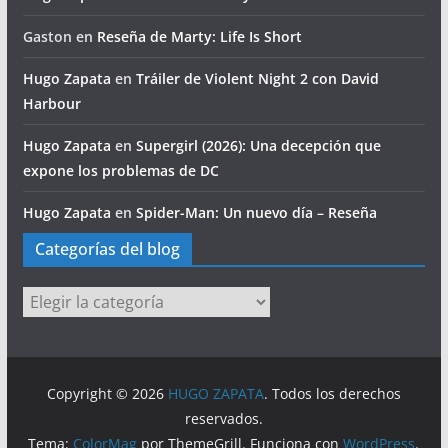
Gaston
en
Reseña de Marty: Life Is Short
Hugo Zapata
en
Tráiler de Violent Night 2 con David
Harbour
Hugo Zapata
en
Supergirl (2026): Una decepción que
expone los problemas de DC
Hugo Zapata
en
Spider-Man: Un nuevo día – Reseña
Categorías del blog
Categorías
del
blog
Copyright © 2026
HUGO ZAPATA
. Todos los derechos
reservados.
Tema:
ColorMag
por ThemeGrill. Funciona con
WordPress
.