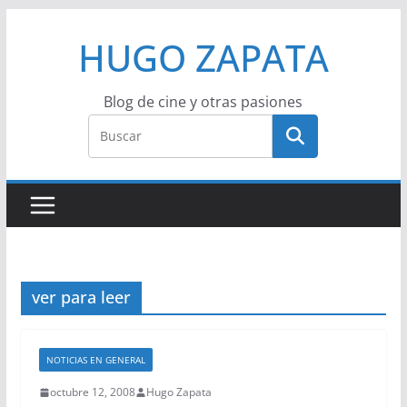
Saltar
HUGO ZAPATA
al
contenido
Blog de cine y otras pasiones
ver para leer
NOTICIAS EN GENERAL
octubre 12, 2008
Hugo Zapata