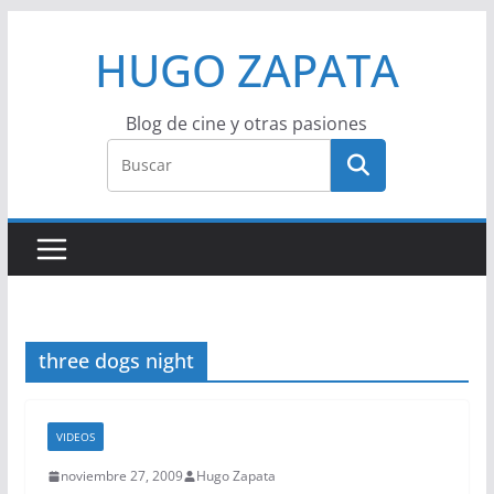
Saltar
HUGO ZAPATA
al
contenido
Blog de cine y otras pasiones
three dogs night
VIDEOS
noviembre 27, 2009
Hugo Zapata