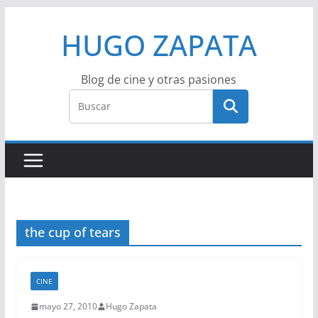
Saltar
HUGO ZAPATA
al
contenido
Blog de cine y otras pasiones
the cup of tears
CINE
mayo 27, 2010
Hugo Zapata