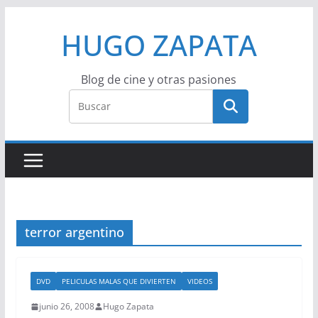
Saltar
HUGO ZAPATA
al
contenido
Blog de cine y otras pasiones
terror argentino
DVD
PELICULAS MALAS QUE DIVIERTEN
VIDEOS
junio 26, 2008
Hugo Zapata