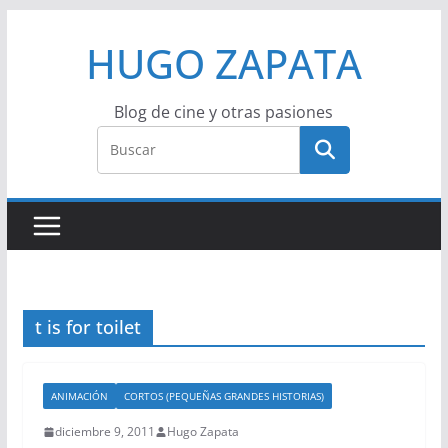
Saltar
HUGO ZAPATA
al
contenido
Blog de cine y otras pasiones
t is for toilet
ANIMACIÓN
CORTOS (PEQUEÑAS GRANDES HISTORIAS)
diciembre 9, 2011
Hugo Zapata