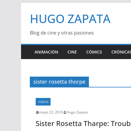
Saltar
HUGO ZAPATA
al
contenido
Blog de cine y otras pasiones
ANIMACIÓN
CINE
CÓMICS
CRÓNICAS
sister rosetta thorpe
VIDEOS
mayo 22, 2010
Hugo Zapata
Sister Rosetta Tharpe: Troub