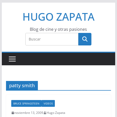
Saltar
HUGO ZAPATA
al
contenido
Blog de cine y otras pasiones
patty smith
BRUCE SPRINGSTEEN
VIDEOS
noviembre 13, 2009
Hugo Zapata