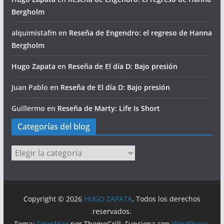
Bergholm
alquimistafm
en
Reseña de Engendro: el regreso de Hanna
Bergholm
Hugo Zapata
en
Reseña de El día D: Bajo presión
Juan Pablo
en
Reseña de El día D: Bajo presión
Guillermo
en
Reseña de Marty: Life Is Short
Categorías del blog
Categorías
del
blog
Copyright © 2026
HUGO ZAPATA
. Todos los derechos
reservados.
Tema:
ColorMag
por ThemeGrill. Funciona con
WordPress
.