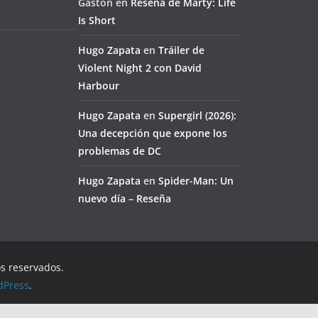
Gaston
en
Reseña de Marty: Life
Is Short
Hugo Zapata
en
Tráiler de
Violent Night 2 con David
Harbour
Hugo Zapata
en
Supergirl (2026):
Una decepción que expone los
problemas de DC
Hugo Zapata
en
Spider-Man: Un
nuevo día – Reseña
os reservados.
dPress
.