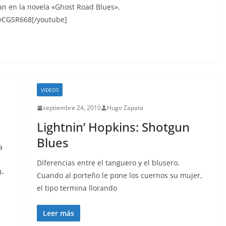
an en la novela «Ghost Road Blues».
yCGSR668[/youtube]
VIDEOS
septiembre 24, 2010
Hugo Zapata
Lightnin’ Hopkins: Shotgun
Blues
a
Diferencias entre el tanguero y el blusero.
U-
Cuando al porteño le pone los cuernos su mujer,
el tipo termina llorando
Leer más