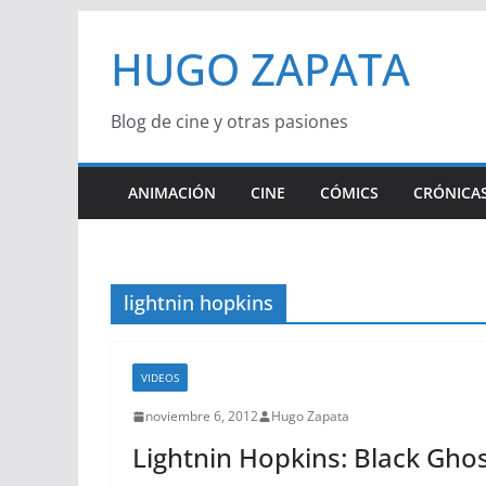
Saltar
HUGO ZAPATA
al
contenido
Blog de cine y otras pasiones
ANIMACIÓN
CINE
CÓMICS
CRÓNICAS
lightnin hopkins
VIDEOS
noviembre 6, 2012
Hugo Zapata
Lightnin Hopkins: Black Gho