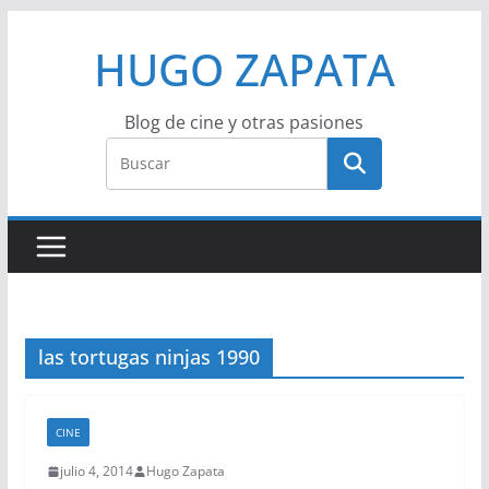
Saltar
HUGO ZAPATA
al
contenido
Blog de cine y otras pasiones
las tortugas ninjas 1990
CINE
julio 4, 2014
Hugo Zapata