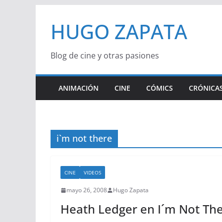
Saltar
HUGO ZAPATA
al
contenido
Blog de cine y otras pasiones
ANIMACIÓN
CINE
CÓMICS
CRÓNICAS
i`m not there
CINE
VIDEOS
mayo 26, 2008
Hugo Zapata
Heath Ledger en I´m Not Th