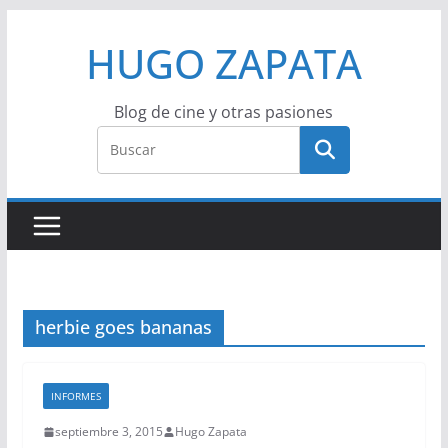
Saltar
HUGO ZAPATA
al
contenido
Blog de cine y otras pasiones
herbie goes bananas
INFORMES
septiembre 3, 2015
Hugo Zapata