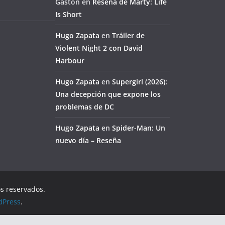
Gaston
en
Reseña de Marty: Life
Is Short
Hugo Zapata
en
Tráiler de
Violent Night 2 con David
Harbour
Hugo Zapata
en
Supergirl (2026):
Una decepción que expone los
problemas de DC
Hugo Zapata
en
Spider-Man: Un
nuevo día – Reseña
os reservados.
dPress
.