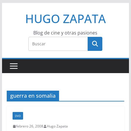
Saltar
HUGO ZAPATA
al
contenido
Blog de cine y otras pasiones
guerra en somalia
DVD
febrero 26, 2008
Hugo Zapata