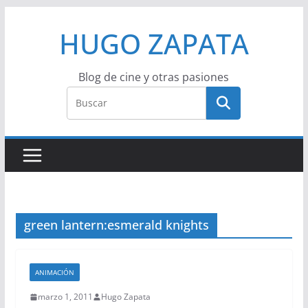
Saltar
HUGO ZAPATA
al
contenido
Blog de cine y otras pasiones
green lantern:esmerald knights
ANIMACIÓN
marzo 1, 2011
Hugo Zapata