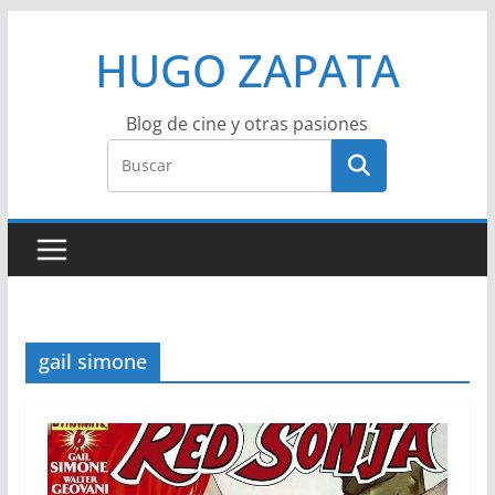
Saltar
HUGO ZAPATA
al
contenido
Blog de cine y otras pasiones
gail simone