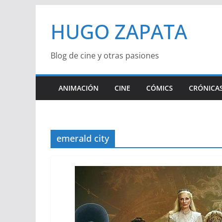
Saltar
HUGO ZAPATA
al
contenido
Blog de cine y otras pasiones
ANIMACIÓN
CINE
CÓMICS
CRÓNICAS
emerald city