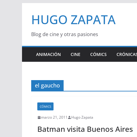
Saltar
HUGO ZAPATA
al
contenido
Blog de cine y otras pasiones
ANIMACIÓN
CINE
CÓMICS
CRÓNICAS
el gaucho
CÓMICS
marzo 21, 2011
Hugo Zapata
Batman visita Buenos Aires