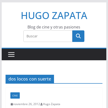
Saltar
HUGO ZAPATA
al
contenido
Blog de cine y otras pasiones
dos locos con suerte
CINE
noviembre 26, 2012
Hugo Zapata