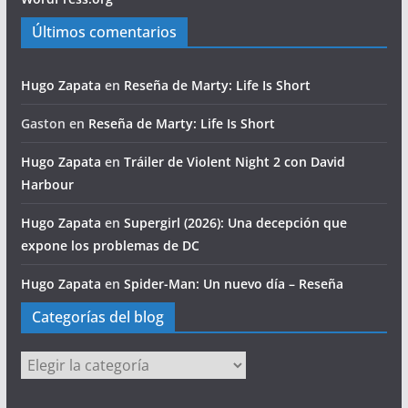
Últimos comentarios
Hugo Zapata
en
Reseña de Marty: Life Is Short
Gaston
en
Reseña de Marty: Life Is Short
Hugo Zapata
en
Tráiler de Violent Night 2 con David
Harbour
Hugo Zapata
en
Supergirl (2026): Una decepción que
expone los problemas de DC
Hugo Zapata
en
Spider-Man: Un nuevo día – Reseña
Categorías del blog
Categorías
del
blog