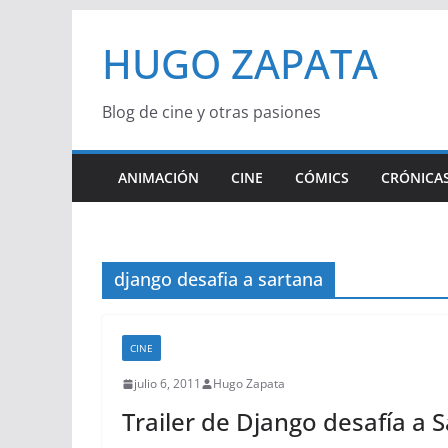
Saltar
HUGO ZAPATA
al
contenido
Blog de cine y otras pasiones
ANIMACIÓN
CINE
CÓMICS
CRÓNICAS
django desafia a sartana
CINE
julio 6, 2011
Hugo Zapata
Trailer de Django desafía a 