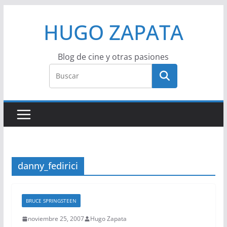
Saltar
HUGO ZAPATA
al
contenido
Blog de cine y otras pasiones
danny_fedirici
BRUCE SPRINGSTEEN
noviembre 25, 2007
Hugo Zapata