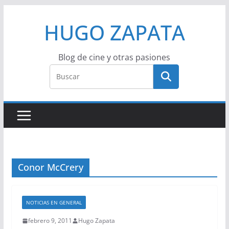
Saltar
HUGO ZAPATA
al
contenido
Blog de cine y otras pasiones
Conor McCrery
NOTICIAS EN GENERAL
febrero 9, 2011
Hugo Zapata