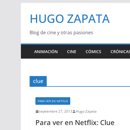
Saltar
HUGO ZAPATA
al
contenido
Blog de cine y otras pasiones
ANIMACIÓN
CINE
CÓMICS
CRÓNICAS
clue
PARA VER EN NETFLIX
septiembre 27, 2013
Hugo Zapata
Para ver en Netflix: Clue