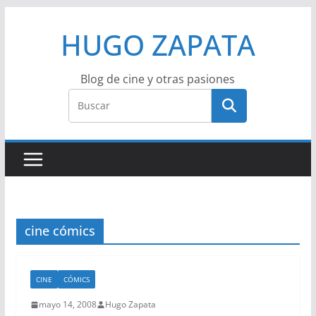
Saltar
HUGO ZAPATA
al
contenido
Blog de cine y otras pasiones
cine cómics
CINE
CÓMICS
mayo 14, 2008
Hugo Zapata