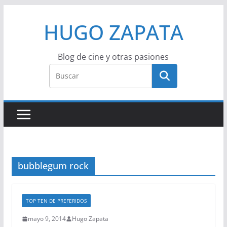
Saltar
HUGO ZAPATA
al
contenido
Blog de cine y otras pasiones
bubblegum rock
TOP TEN DE PREFERIDOS
mayo 9, 2014
Hugo Zapata