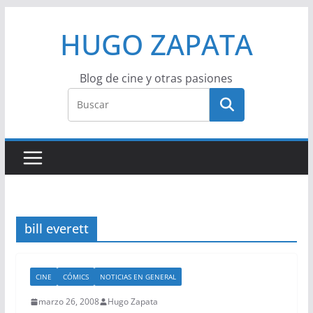
Saltar
HUGO ZAPATA
al
contenido
Blog de cine y otras pasiones
bill everett
CINE
CÓMICS
NOTICIAS EN GENERAL
marzo 26, 2008
Hugo Zapata