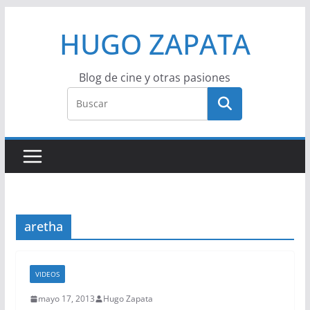
Saltar
HUGO ZAPATA
al
contenido
Blog de cine y otras pasiones
aretha
VIDEOS
mayo 17, 2013
Hugo Zapata