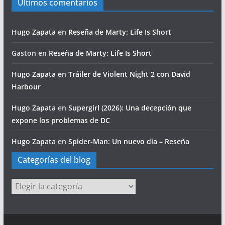
Últimos comentarios
Hugo Zapata
en
Reseña de Marty: Life Is Short
Gaston
en
Reseña de Marty: Life Is Short
Hugo Zapata
en
Tráiler de Violent Night 2 con David
Harbour
Hugo Zapata
en
Supergirl (2026): Una decepción que
expone los problemas de DC
Hugo Zapata
en
Spider-Man: Un nuevo día – Reseña
Categorías del blog
Categorías
del
blog